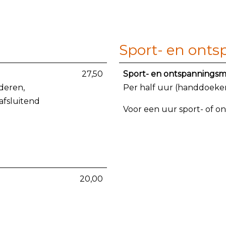
Sport- en ont
27,50
Sport- en ontspannings
jderen,
Per half uur (handdoeke
afsluitend
Voor een uur sport- of o
20,00